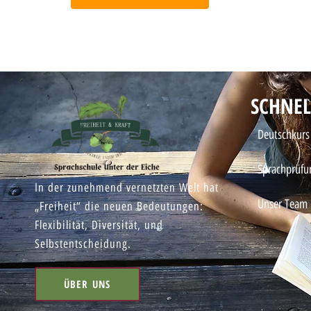
SCHNEL
Deutschkurs
Sprachprüfu
In der zunehmend vernetzten Welt hat
Unser Team
„Freiheit“ die neuen Bedeutungen:
Flexibilität, Diversität, und
Selbstentscheidung.
ÜBER UNS