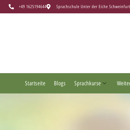
+49 1625194644
Sprachschule Unter der Eiche Schweinfur
Startseite
Blogs
Sprachkurse
Weite