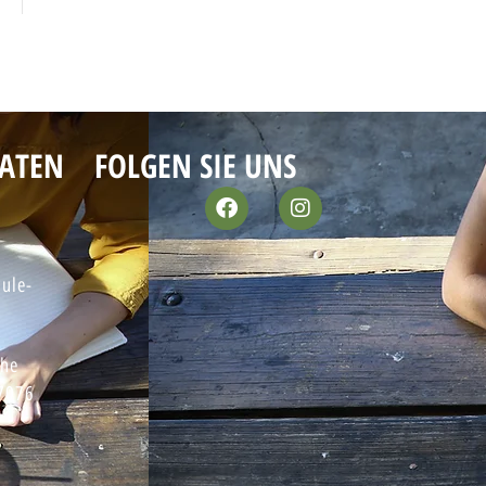
ATEN
FOLGEN SIE UNS
ule-
che
97076