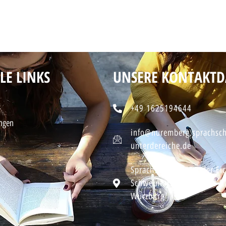
LE LINKS
UNSERE KONTAKTD
+49 1625194644
ngen
info@nuremberg.sprachsch
unterdereiche.de
Sprachschule Unter der Ei
Schweinfurter Straße 28 
Würzburg