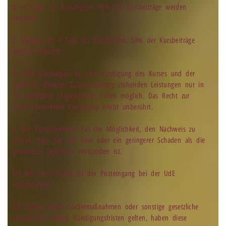
b. >7 Tage vor Kursbeginn: 65% der Kursbeiträge werden
erstattet.
c. weniger als 7 Tage vor Kursbeginn: 50% der Kursbeiträge
werden erstattet.
d. Nach Kursbeginn ist eine Kündigung des Kurses und der
damit im direkten Zusammenhang stehenden Leistungen nur in
den gesetzlich vorgesehenen Fällen möglich. Das Recht zur
außerordentlichen Kündigung bleibt unberührt.
e. Der Kursteilnehmer hat die Möglichkeit, den Nachweis zu
führen, dass der UdE kein oder ein geringerer Schaden als die
genannten Gebühren entstanden ist.
6.4 Bei allen Fristen ist der Posteingang bei der UdE
entscheidend.
6.5 Sollten durch Fördermaßnahmen oder sonstige gesetzliche
Vorschriften andere Kündigungsfristen gelten, haben diese