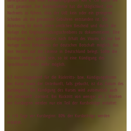
UdE garantiert. Der Kursteilnehmer hat die Möglichkeit, den
Nachweis zu führen, dass der UdE kein oder ein geringerer
Schaden als die genannten Gebühren entstanden ist. Die
Ablehnung ist durch einen amtlichen Bescheid und durch die
Vorlage des Originaleinladungsschreibens zu dokumentieren. Eine
Kündigung des Sprachkurses nach Erhalt des Visums ist nur bei
Vorlage eines Dokuments der deutschen Botschaft möglich, das
den Verzicht auf die Einreise in Deutschland belegt. Sollte die
Einreise bereits erfolgt sein, so ist eine Kündigung des
Sprachkurses nicht mehr möglich.
6.3 Ausschlaggebend für die Rücktritts- bzw. Kündigungsfristen
der Kurse sowie der Unterkunft, falls gebucht, ist das Datum des
Kursbeginns. Bei Kündigung des Kurses wird automatisch auch
die Unterkunft storniert. Bei Rücktritt von weniger als 3 Wochen
vor Kursbeginn werden nur ein Teil der Kursbeiträge erstattet:
a. >14 Tage vor Kursbeginn: 80% der Kursbeiträge werden
erstattet.