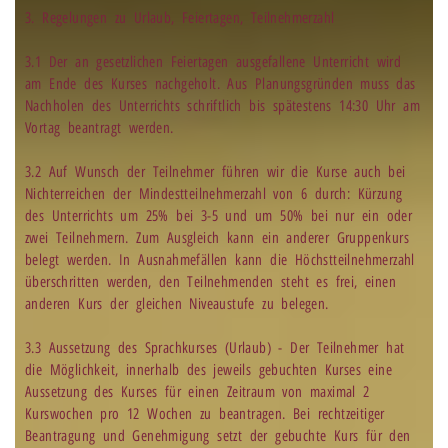
3. Regelungen zu Urlaub, Feiertagen, Teilnehmerzahl
3.1 Der an gesetzlichen Feiertagen ausgefallene Unterricht wird
am Ende des Kurses nachgeholt. Aus Planungsgründen muss das
Nachholen des Unterrichts schriftlich bis spätestens 14:30 Uhr am
Vortag beantragt werden.
3.2 Auf Wunsch der Teilnehmer führen wir die Kurse auch bei
Nichterreichen der Mindestteilnehmerzahl von 6 durch: Kürzung
des Unterrichts um 25% bei 3-5 und um 50% bei nur ein oder
zwei Teilnehmern. Zum Ausgleich kann ein anderer Gruppenkurs
belegt werden. In Ausnahmefällen kann die Höchstteilnehmerzahl
überschritten werden, den Teilnehmenden steht es frei, einen
anderen Kurs der gleichen Niveaustufe zu belegen.
3.3 Aussetzung des Sprachkurses (Urlaub) - Der Teilnehmer hat
die Möglichkeit, innerhalb des jeweils gebuchten Kurses eine
Aussetzung des Kurses für einen Zeitraum von maximal 2
Kurswochen pro 12 Wochen zu beantragen. Bei rechtzeitiger
Beantragung und Genehmigung setzt der gebuchte Kurs für den