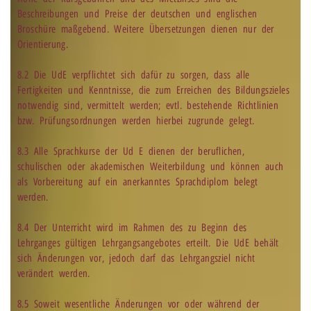
Beschreibungen und Preise der deutschen und englischen
Broschüre maßgebend. Weitere Übersetzungen dienen nur der
Orientierung.
8.2 Die UdE verpflichtet sich dafür zu sorgen, dass alle
Fertigkeiten und Kenntnisse, die zum Erreichen des Bildungszieles
notwendig sind, vermittelt werden; evtl. bestehende Richtlinien
bzw. Prüfungsordnungen werden hierbei zugrunde gelegt.
8.3 Alle Sprachkurse der Ud E dienen der beruflichen,
schulischen oder akademischen Weiterbildung und können auch
als Vorbereitung auf ein anerkanntes Sprachdiplom belegt
werden.
8.4 Der Unterricht wird im Rahmen des zu Beginn des
Lehrganges gültigen Lehrgangsangebotes erteilt. Die UdE behält
sich Änderungen vor, jedoch darf das Lehrgangsziel nicht
verändert werden.
8.5 Soweit wesentliche Änderungen vor oder während der