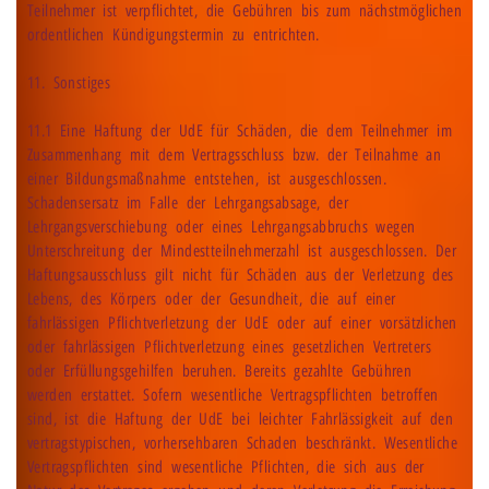
Teilnehmer ist verpflichtet, die Gebühren bis zum nächstmöglichen
ordentlichen Kündigungstermin zu entrichten.
11. Sonstiges
11.1 Eine Haftung der UdE für Schäden, die dem Teilnehmer im
Zusammenhang mit dem Vertragsschluss bzw. der Teilnahme an
einer Bildungsmaßnahme entstehen, ist ausgeschlossen.
Schadensersatz im Falle der Lehrgangsabsage, der
Lehrgangsverschiebung oder eines Lehrgangsabbruchs wegen
Unterschreitung der Mindestteilnehmerzahl ist ausgeschlossen. Der
Haftungsausschluss gilt nicht für Schäden aus der Verletzung des
Lebens, des Körpers oder der Gesundheit, die auf einer
fahrlässigen Pflichtverletzung der UdE oder auf einer vorsätzlichen
oder fahrlässigen Pflichtverletzung eines gesetzlichen Vertreters
oder Erfüllungsgehilfen beruhen. Bereits gezahlte Gebühren
werden erstattet. Sofern wesentliche Vertragspflichten betroffen
sind, ist die Haftung der UdE bei leichter Fahrlässigkeit auf den
vertragstypischen, vorhersehbaren Schaden beschränkt. Wesentliche
Vertragspflichten sind wesentliche Pflichten, die sich aus der