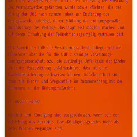
Natur des Vertrages ergeben und deren Verletzung die Erreichung
des Vertragszweckes gefährden würde sowie Pflichten, die der
Vertrag der UdE nach seinem Inhalt zur Erreichung des
Vertragszwecks auferlegt, deren Erfüllung die ordnungsgemäße
Durchführung des Vertrags überhaupt erst möglich machen und
auf deren Einhaltung der Teilnehmer regelmäßig vertrauen darf.
11.2 Soweit der UdE die Versicherungspflicht obliegt, sind die
Teilnehmer über die für die UdE zuständige Verwaltungs-
Berufsgenossenschaft bzw. die zuständige Unfallkasse der Länder
unter der Voraussetzung unfallversichert, dass sie eine
Krankenversicherung nachweisen können. Unfallversichert sind
dann alle Dienst- und Wegeunfälle im Zusammenhang mit der
Teilnahme an der Bildungsmaßnahme.
12. Ausschlussfrist
Rücktritt und Kündigung sind ausgeschlossen, wenn seit der
Entstehung des Rücktritts- bzw. Kündigungsgrundes mehr als
sechs Wochen vergangen sind.