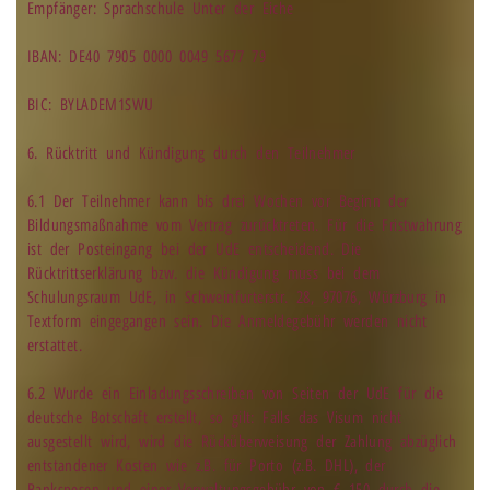
Empfänger: Sprachschule Unter der Eiche
IBAN: DE40 7905 0000 0049 5677 79
BIC: BYLADEM1SWU
6. Rücktritt und Kündigung durch den Teilnehmer
6.1 Der Teilnehmer kann bis drei Wochen vor Beginn der
Bildungsmaßnahme vom Vertrag zurücktreten. Für die Fristwahrung
ist der Posteingang bei der UdE entscheidend. Die
Rücktrittserklärung bzw. die Kündigung muss bei dem
Schulungsraum UdE, in Schweinfurterstr. 28, 97076, Würzburg in
Textform eingegangen sein. Die Anmeldegebühr werden nicht
erstattet.
6.2 Wurde ein Einladungsschreiben von Seiten der UdE für die
deutsche Botschaft erstellt, so gilt: Falls das Visum nicht
ausgestellt wird, wird die Rücküberweisung der Zahlung abzüglich
entstandener Kosten wie z.B. für Porto (z.B. DHL), der
Bankspesen und einer Verwaltungsgebühr von € 150 durch die