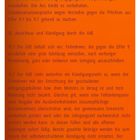
einzuhalten. Der AoL bleibt es vorbehalten,
Schadensersatzansprüche wegen Verstoßes gegen die Pflichten aus
Ziffer 9.1 bis 9.7 geltend zu machen.
10. Ausschluss und Kündigung durch die UdE
10.1 Die UdE behält sich vor, Teilnehmer, die gegen die Ziffer 9
vorsätzlich oder grob fahrlässig verstoßen, nach vorheriger
Abmahnung, ganz oder teilweise vom Lehrgang auszuschließen.
10.2 Der UdE steht weiterhin ein Kündigungsrecht zu, wenn der
Teilnehmer mit der Entrichtung der geschuldeten
Lehrgangsgebühren bzw. dem Mietzins in Verzug ist und trotz
Mahnung nicht bezahlt. Gleiches gilt, wenn eine Fehlzeitenquote
nach Vorgabe der Ausländerbehörden (visumspflichtige
Kursteilnehmer) überschritten wird, der gemeinsame Unterricht
wiederholt gestört wird oder das Lehrgangsziel nachweislich nicht
erreicht werden kann. In diesen Fällen sind alle offenen
Zahlungen sofort fällig. Bereits gezahlte Beiträge werden bis zum
Datum der selbstverschuldeten Kündigung nicht erstattet. Der