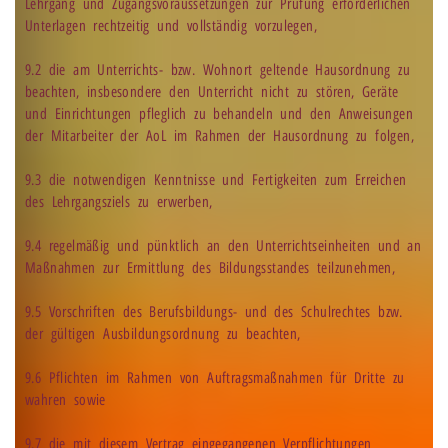
Lehrgang und Zugangsvoraussetzungen zur Prüfung erforderlichen
Unterlagen rechtzeitig und vollständig vorzulegen,
9.2 die am Unterrichts- bzw. Wohnort geltende Hausordnung zu
beachten, insbesondere den Unterricht nicht zu stören, Geräte
und Einrichtungen pfleglich zu behandeln und den Anweisungen
der Mitarbeiter der AoL im Rahmen der Hausordnung zu folgen,
9.3 die notwendigen Kenntnisse und Fertigkeiten zum Erreichen
des Lehrgangsziels zu erwerben,
9.4 regelmäßig und pünktlich an den Unterrichtseinheiten und an
Maßnahmen zur Ermittlung des Bildungsstandes teilzunehmen,
9.5 Vorschriften des Berufsbildungs- und des Schulrechtes bzw.
der gültigen Ausbildungsordnung zu beachten,
9.6 Pflichten im Rahmen von Auftragsmaßnahmen für Dritte zu
wahren sowie
9.7 die mit diesem Vertrag eingegangenen Verpflichtungen