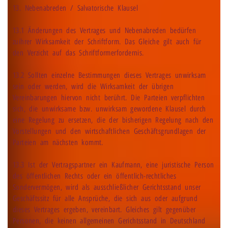
13. Nebenabreden / Salvatorische Klausel
13.1 Änderungen des Vertrages und Nebenabreden bedürfen
zuihrer Wirksamkeit der Schriftform. Das Gleiche gilt auch für
den Verzicht auf das Schriftformerfordernis.
13.2 Sollten einzelne Bestimmungen dieses Vertrages unwirksam
sein oder werden, wird die Wirksamkeit der übrigen
Vereinbarungen hiervon nicht berührt. Die Parteien verpflichten
sich, die unwirksame bzw. unwirksam gewordene Klausel durch
eine Regelung zu ersetzen, die der bisherigen Regelung nach den
Vorstellungen und den wirtschaftlichen Geschäftsgrundlagen der
Parteien am nächsten kommt.
13.3 Ist der Vertragspartner ein Kaufmann, eine juristische Person
des öffentlichen Rechts oder ein öffentlich-rechtliches
Sondervermögen, wird als ausschließlicher Gerichtsstand unser
Geschäftssitz für alle Ansprüche, die sich aus oder aufgrund
dieses Vertrages ergeben, vereinbart. Gleiches gilt gegenüber
Personen, die keinen allgemeinen Gerichtsstand in Deutschland