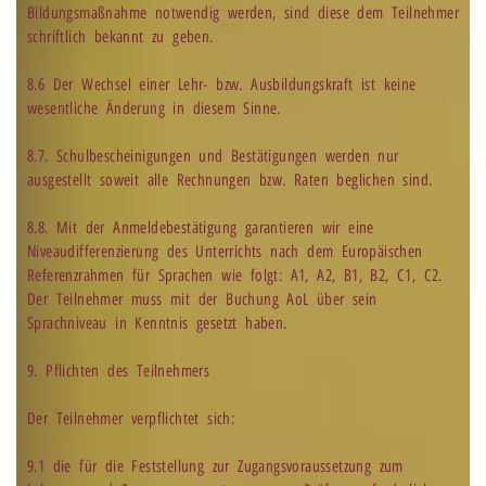
Bildungsmaßnahme notwendig werden, sind diese dem Teilnehmer
schriftlich bekannt zu geben.
8.6 Der Wechsel einer Lehr- bzw. Ausbildungskraft ist keine
wesentliche Änderung in diesem Sinne.
8.7. Schulbescheinigungen und Bestätigungen werden nur
ausgestellt soweit alle Rechnungen bzw. Raten beglichen sind.
8.8. Mit der Anmeldebestätigung garantieren wir eine
Niveaudifferenzierung des Unterrichts nach dem Europäischen
Referenzrahmen für Sprachen wie folgt: A1, A2, B1, B2, C1, C2.
Der Teilnehmer muss mit der Buchung AoL über sein
Sprachniveau in Kenntnis gesetzt haben.
9. Pflichten des Teilnehmers
Der Teilnehmer verpflichtet sich:
9.1 die für die Feststellung zur Zugangsvoraussetzung zum