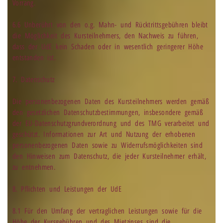
Vorrang.
6.6 Unberührt von den o.g. Mahn- und Rücktrittsgebühren bleibt
die Möglichkeit des Kursteilnehmers, den Nachweis zu führen,
dass der UdE kein Schaden oder in wesentlich geringerer Höhe
entstanden ist.
7. Datenschutz
Die personenbezogenen Daten des Kursteilnehmers werden gemäß
den gesetzlichen Datenschutzbestimmungen, insbesondere gemäß
der EU-Datenschutzgrundverordnung und des TMG verarbeitet und
geschützt. Informationen zur Art und Nutzung der erhobenen
personenbezogenen Daten sowie zu Widerrufsmöglichkeiten sind
den Hinweisen zum Datenschutz, die jeder Kursteilnehmer erhält,
zu entnehmen.
8. Pflichten und Leistungen der UdE
8.1 Für den Umfang der vertraglichen Leistungen sowie für die
Höhe der Kursgebühren und des Mietzinses sind die