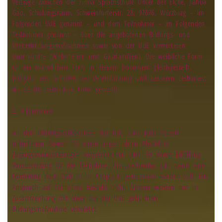
Verträge zwischen der Firma Sprachschule Unter der Eiche, Jiahua
Gao, Schulungsraum, Schweinfurterstr. 28, 97076, Würzburg – im
Folgenden UdE genannt – und dem Teilnehmer – im Folgenden
Teilnehmer genannt – über die angebotenen Bildungs- und
Weiterbildungsmaßnahmen sowie von der UdE vermieteten
Unterkünfte (Wohnheime und Gastfamilien). Die weibliche Form
ist der männlichen Form in diesem Dokument gleichgestellt,
lediglich aus Gründen der Vereinfachung und besseren Lesbarkeit
wurde die männliche Form gewählt.
2. Allgemeines
An den Bildungsmaßnahmen der UdE kann jede Person
teilnehmen. Soweit für einen angestrebten Abschluss
Zugangsvoraussetzungen vorgeschrieben sind, ist deren Erfüllung
Voraussetzung für die Teilnahme. Entsprechendes gilt, wenn eine
Förderung nach SGB III in Anspruch genommen werden soll. Ein
Anspruch auf Teilnahme besteht nicht. Zimmer werden nur im
Zusammenhang mit einer bei der UdE gebuchten
Bildungsmaßnahme vermietet.