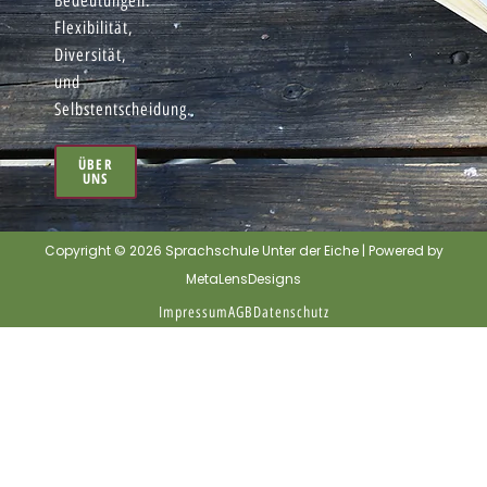
Bedeutungen:
Flexibilität,
Diversität,
und
Selbstentscheidung.
ÜBER
UNS
Copyright © 2026 Sprachschule Unter der Eiche | Powered by
MetaLensDesigns
Impressum
AGB
Datenschutz