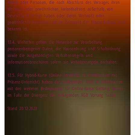
haben oder Personen, die nach Abschluss des Vertrages ihren
Wohnsitz oder gewöhnlichen Aufenthaltsort außerhalb von
Deutschland verlegt haben oder deren Wohnsitz oder
gewöhnlicher Aufenthaltsort im Zeitpunkt der Klageerhebung nicht
bekannt ist.
13.4. Weiterhin gelten die Hinweise zur Verarbeitung
personenbezogener Daten, die Hausordnung und Schulordnung
sowie die ausgehändigten Verhaltensregeln und
Informationsbroschüren sofern sie Verhaltensregeln enthalten.
13.5. Für Hybrid-Kurse (Online-Unterricht in Kombination mit
Präsenz-Unterricht) haben die vorliegenden AGB in Kombination
mit den weiteren Bedingungen für Online-Kurse Geltung, wobei
im Falle der Divergenz die vorliegenden AGB Vorrang haben.
Stand 20.12.2023